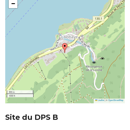
−
300 m
1000 ft
Leaflet
|
©
OpenStreetMap
Site du DPS B